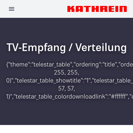
TV-Empfang / Verteilung
{"theme":"telestar_table","ordering":"title","o
255, 255,
0)","telestar_table_showtitle":"1","telestar_ta
57, 57,
1)","telestar_table_colordownloadlink":"#ffffff