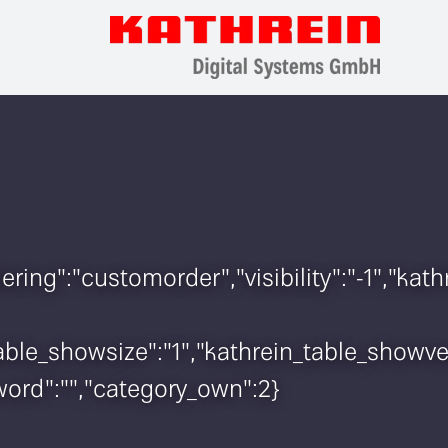
rdering":"customorder","visibility":"-1","
n_table_showsize":"1","kathrein_table_show
sword":"","category_own":2}