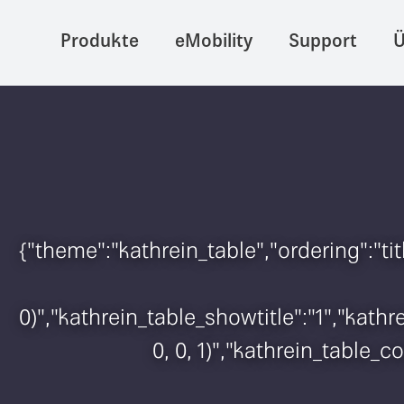
Produkte
eMobility
Support
Ü
{"theme":"kathrein_table","ordering":"t
0)","kathrein_table_showtitle":"1","kat
0, 0, 1)","kathrein_table_