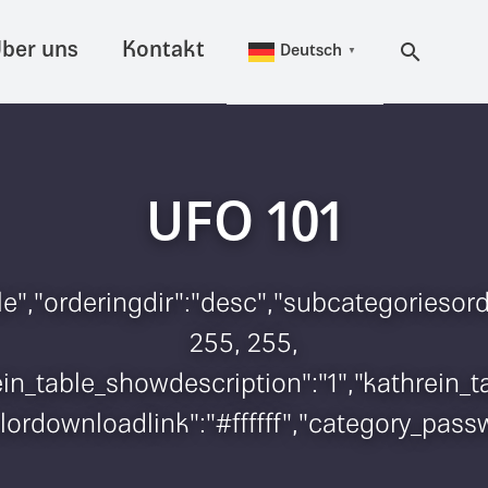
ber uns
Kontakt
Deutsch
▼
UFO 101
itle","orderingdir":"desc","subcategorieso
255, 255,
hrein_table_showdescription":"1","kathrei
colordownloadlink":"#ffffff","category_pas