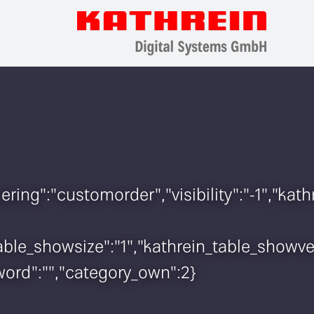
rdering":"customorder","visibility":"-1","
n_table_showsize":"1","kathrein_table_show
sword":"","category_own":2}