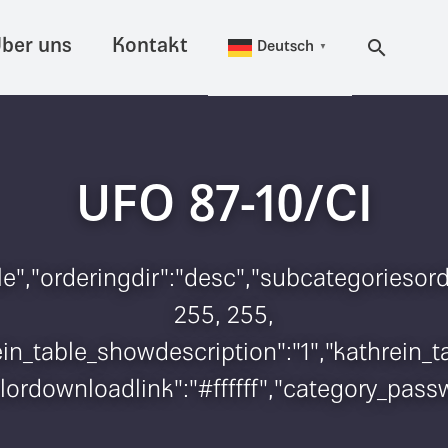
ber uns
Kontakt
Deutsch
▼
UFO 87-10/CI
itle","orderingdir":"desc","subcategorieso
255, 255,
hrein_table_showdescription":"1","kathrei
colordownloadlink":"#ffffff","category_pas