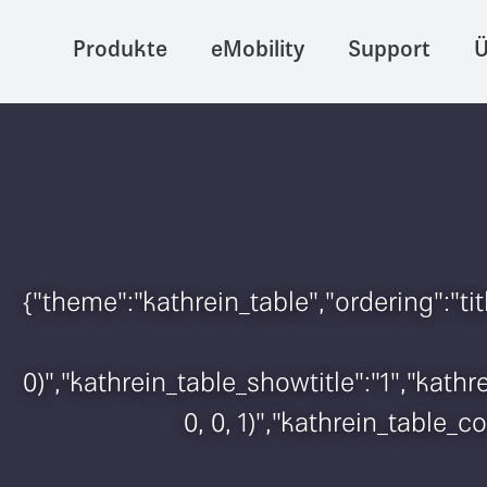
Produkte
eMobility
Support
Ü
{"theme":"kathrein_table","ordering":"t
0)","kathrein_table_showtitle":"1","kat
0, 0, 1)","kathrein_table_