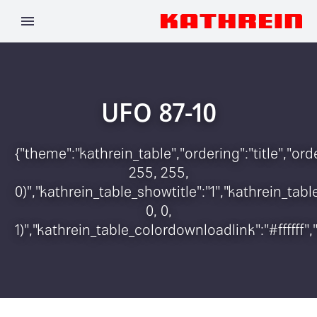
UFO 87-10
{"theme":"kathrein_table","ordering":"title","o
255, 255,
0)","kathrein_table_showtitle":"1","kathrein_t
0, 0,
1)","kathrein_table_colordownloadlink":"#ffffff