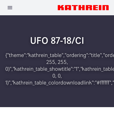
UFO 87-18/CI
{"theme":"kathrein_table","ordering":"title","o
255, 255,
0)","kathrein_table_showtitle":"1","kathrein_t
0, 0,
1)","kathrein_table_colordownloadlink":"#ffffff