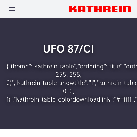
UFO 87/CI
{"theme":"kathrein_table","ordering":"title","o
255, 255,
0)","kathrein_table_showtitle":"1","kathrein_t
0, 0,
1)","kathrein_table_colordownloadlink":"#ffffff