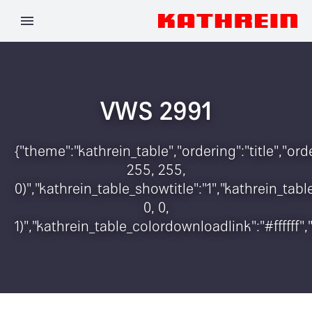
VWS 2991
{"theme":"kathrein_table","ordering":"title","o
255, 255,
0)","kathrein_table_showtitle":"1","kathrein_t
0, 0,
1)","kathrein_table_colordownloadlink":"#ffffff