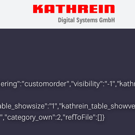
rdering":"customorder","visibility":"-1","
n_table_showsize":"1","kathrein_table_show
","category_own":2,"refToFile":[]}