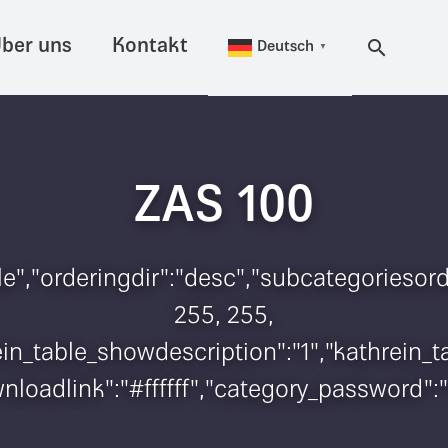
ber uns
Kontakt
Deutsch
▼
ZAS 100
itle","orderingdir":"desc","subcategorieso
255, 255,
hrein_table_showdescription":"1","kathrei
wnloadlink":"#ffffff","category_password":"