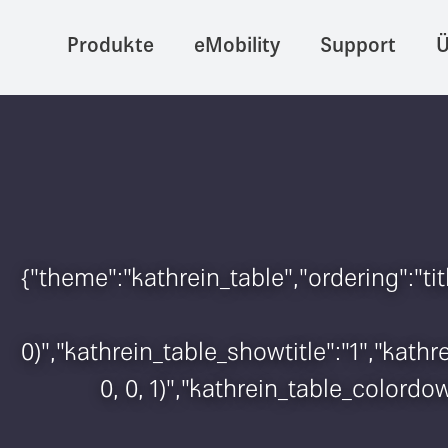
Produkte
eMobility
Support
Ü
{"theme":"kathrein_table","ordering":"t
0)","kathrein_table_showtitle":"1","kat
0, 0, 1)","kathrein_table_colordo