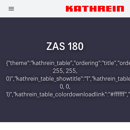
ZAS 180
{"theme":"kathrein_table","ordering":"title","o
255, 255,
0)","kathrein_table_showtitle":"1","kathrein_t
0, 0,
1)","kathrein_table_colordownloadlink":"#ffffff