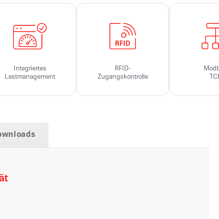
Integriertes
RFID-
Mod
Lastmanagement
Zugangskontrolle
TC
ownloads
ät