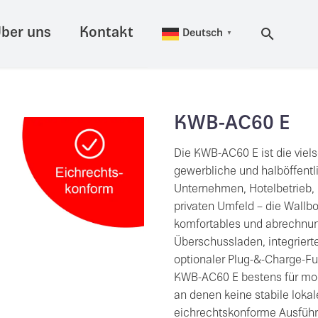
ber uns
Kontakt
Deutsch
▼
KWB-AC60 E
Die KWB-AC60 E ist die viels
gewerbliche und halböffent
Unternehmen, Hotelbetrieb, 
privaten Umfeld – die Wallbo
komfortables und abrechnu
Überschussladen, integrier
optionaler Plug-&-Charge-Fu
KWB-AC60 E bestens für mode
an denen keine stabile lokal
eichrechtskonforme Ausführ