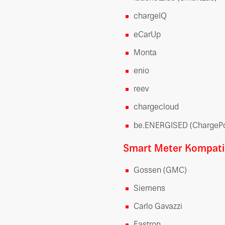
chargeIQ
eCarUp
Monta
enio
reev
chargecloud
be.ENERGISED (ChargePo
Smart Meter Kompatib
Gossen (GMC)
Siemens
Carlo Gavazzi