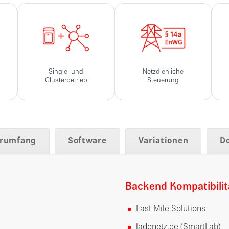
Single- und
Netzdienliche
Clusterbetrieb
Steuerung
erumfang
Software
Variationen
D
Backend Kompatibilit
Last Mile Solutions
ladenetz.de (SmartLab)