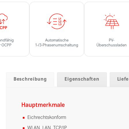
endfähig
Automatische
PV-
r OCPP
1-/3-Phasenumschaltung
Überschussladen
Beschreibung
Eigenschaften
Lief
Hauptmerkmale
Eichrechtskonform
WLAN, LAN, TCP/IP