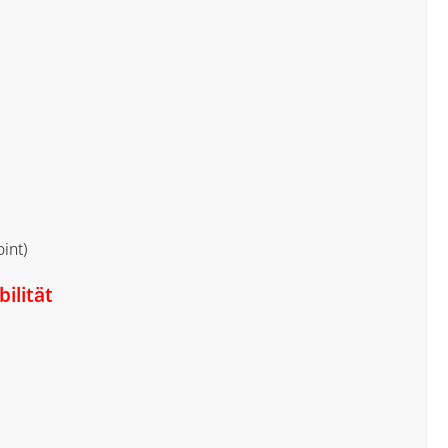
int)
ilität